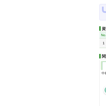
資
No
1
関
中