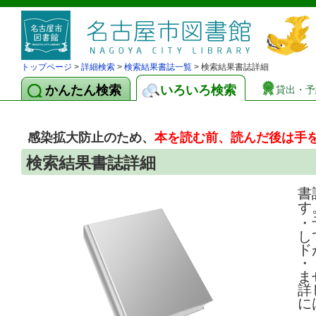
トップページ
>
詳細検索
>
検索結果書誌一覧
> 検索結果書誌詳細
かんたん検索
いろいろ検索
貸出・予
感染拡大防止のため、
本を読む前、読んだ後は手
検索結果書誌詳細
書
す
・
し
ド
・
ま
詳
に