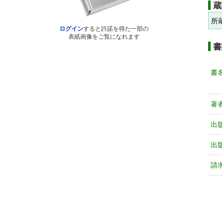
蔵
所
ログイン
すると許諾を得た一部の
表紙画像をご覧になれます
書
書
著
出
出
請