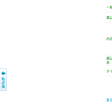
一
書
内
書
表
タ
要