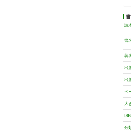
書
請
書
著
出
出
ペ
大
IS
分