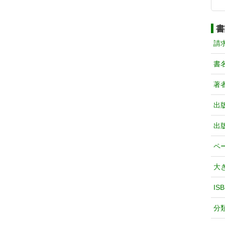
書
請
書
著
出
出
ペ
大
IS
分