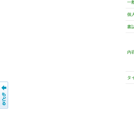
一
個
書
内
タ