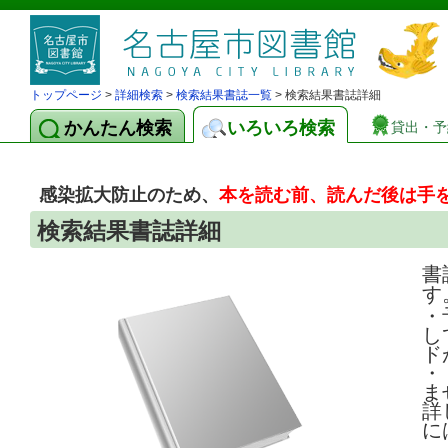
トップページ
>
詳細検索
>
検索結果書誌一覧
> 検索結果書誌詳細
かんたん検索
いろいろ検索
貸出・予
感染拡大防止のため、
本を読む前、読んだ後は手
検索結果書誌詳細
書
す
・
し
ド
・
ま
詳
に