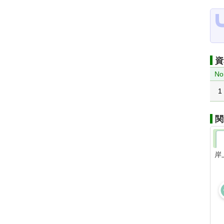
資
No
1
関
岸