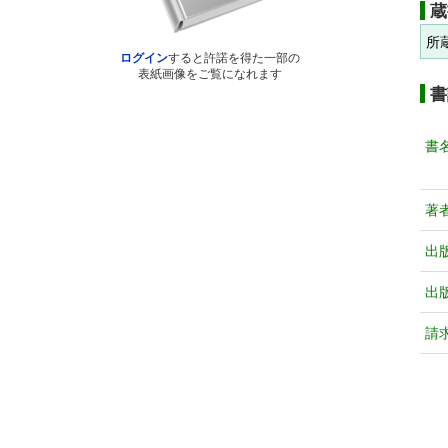
蔵
所
ログイン
すると許諾を得た一部の
表紙画像をご覧になれます
書
書
著
出
出
請