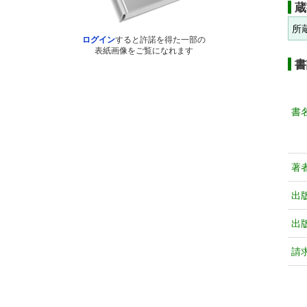
蔵
所
ログイン
すると許諾を得た一部の
表紙画像をご覧になれます
書
書
著
出
出
請