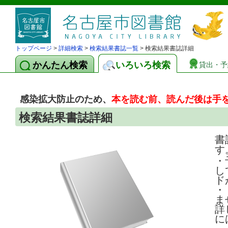
トップページ
>
詳細検索
>
検索結果書誌一覧
> 検索結果書誌詳細
かんたん検索
いろいろ検索
貸出・予
感染拡大防止のため、
本を読む前、読んだ後は手
検索結果書誌詳細
書
す
・
し
ド
・
ま
詳
に