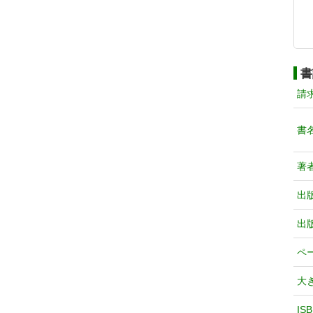
書
請
書
著
出
出
ペ
大
IS