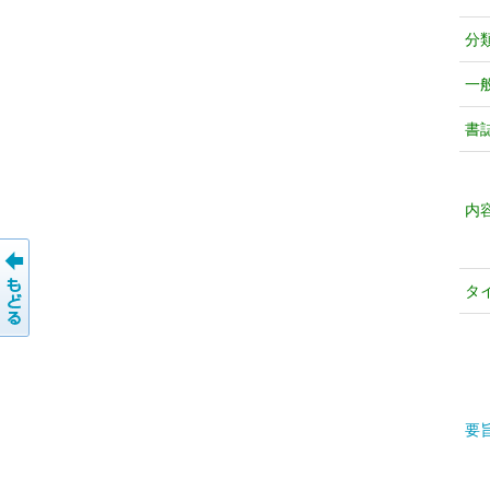
分
一
書
内
タ
要