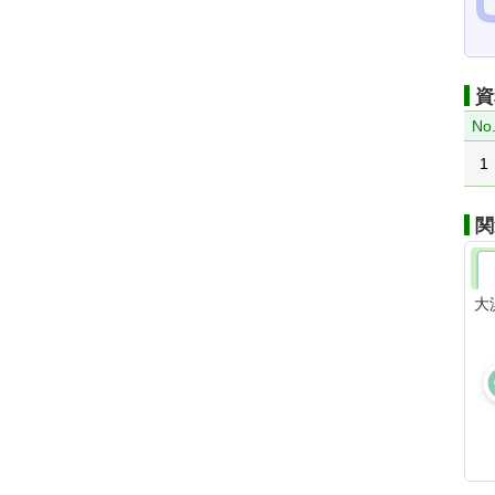
資
No
1
関
大