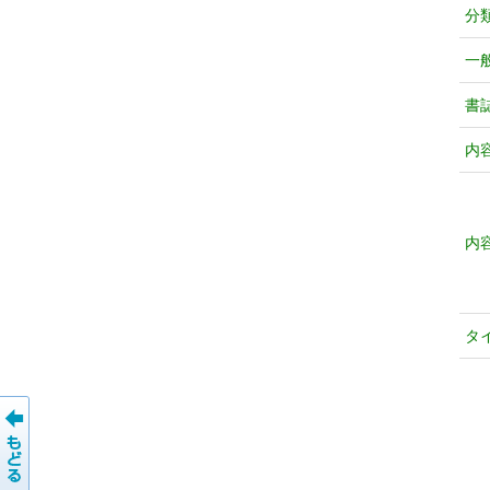
分
一
書
内
内
タ