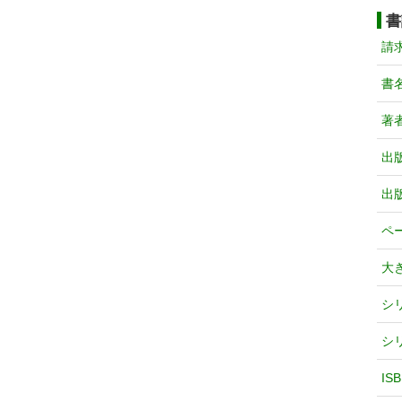
書
請
書
著
出
出
ペ
大
シ
シ
IS