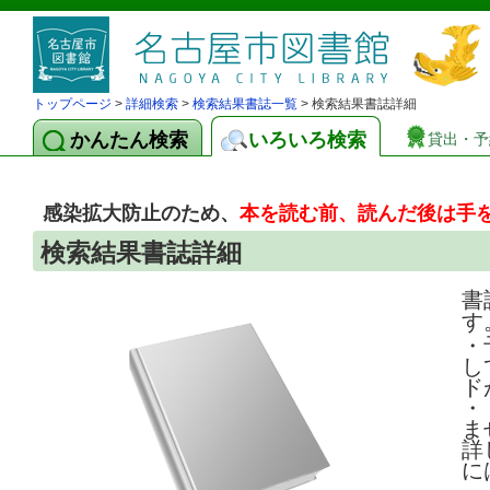
トップページ
>
詳細検索
>
検索結果書誌一覧
> 検索結果書誌詳細
かんたん検索
いろいろ検索
貸出・予
感染拡大防止のため、
本を読む前、読んだ後は手
検索結果書誌詳細
書
す
・
し
ド
・
ま
詳
に