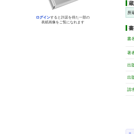
蔵
所
ログイン
すると許諾を得た一部の
表紙画像をご覧になれます
書
書
著
出
出
請