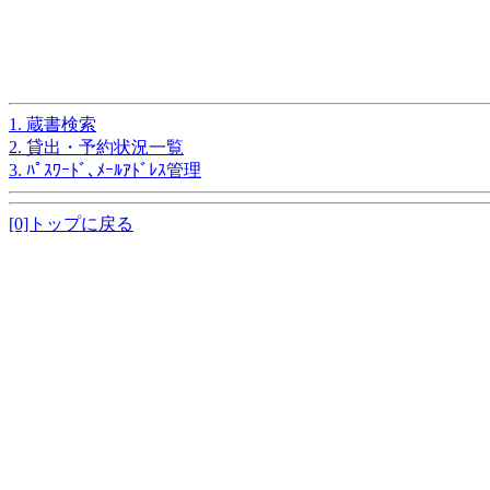
1. 蔵書検索
2. 貸出・予約状況一覧
3. ﾊﾟｽﾜｰﾄﾞ､ﾒｰﾙｱﾄﾞﾚｽ管理
[0]トップに戻る